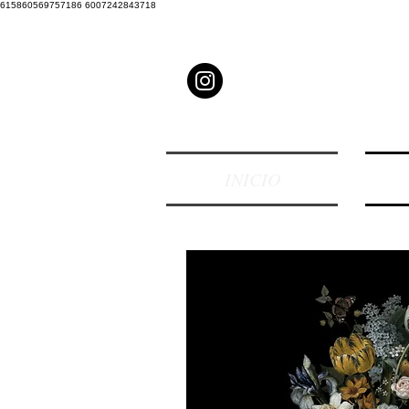
615860569757186 6007242843718
INICIO